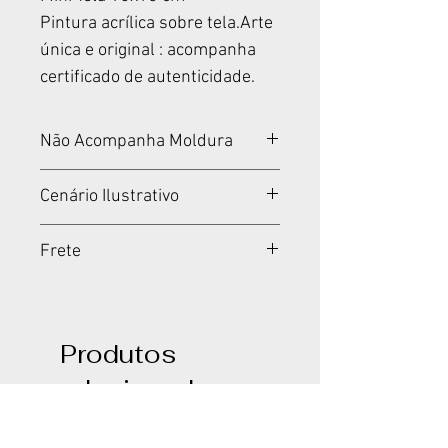
Pintura acrílica sobre tela.Arte
única e original : acompanha
certificado de autenticidade.
Não Acompanha Moldura
Tela montada em madeira.
Cenário Ilustrativo
Não acompanha moldura.
Cenários meramente
Frete
ilustrativos.
Padrão Fixo por Produto
Produtos
relacionados