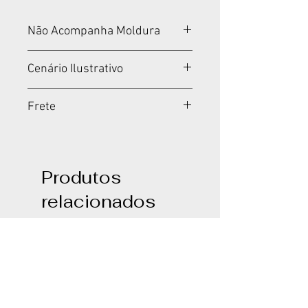
Não Acompanha Moldura
Tela montada em madeira.
Cenário Ilustrativo
Não acompanha moldura.
Cenários meramente
Frete
ilustrativos.
Padrão Fixo por Produto
Produtos
relacionados