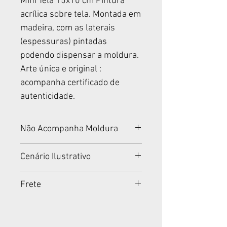
Mini Tela 15x10 cm Pintura
acrílica sobre tela. Montada em
madeira, com as laterais
(espessuras) pintadas
podendo dispensar a moldura.
Arte única e original :
acompanha certificado de
autenticidade.
Não Acompanha Moldura
Tela montada em madeira.
Cenário Ilustrativo
Não acompanha moldura.
Cenários meramente
Frete
ilustrativos.
Padrão Fixo por Produto